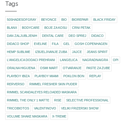
Tags
50SHADESOFGRAY
BEYONCE
BIO
BIOREPAIR
BLACK FRIDAY
BLANX
BODYCARE
BOJE ZA KOSU
CRNI PETAK
DAN ZALJUBLJENIH
DENTAL CARE
DEO SPREJ
DIDACO
DIDACO SHOP
EVELINE
FILA
GEL
GOSH COPENHAGEN
HEMP SUBLIME
IZBJELJIVANJE ZUBA
JAJCE
JEANS SPIRIT
L'ANGELICA DODACI PREHRANI
LANGELICA
NAGRADNAIGRA
OPI
ORALNA HIGIJENA
OSMI MART
OTVARANJE
PASTE ZA ZUBE
PLAYBOY IBIZA
PLAYBOY MIAMI
POKLON BON
REPLAY
RERVERSO
RIMMEL FRESHER SKIN PUDER
RIMMEL SCANDALEYES RELOADED MASKARA
RIMMEL THE ONLY 1 MATTE
RISE
SELECTIVE PROFESSIONAL
TRICOBIOTOS
VALENTINOVO
VELIKI FRIZERSKI SHOW
VOLUME SHAKE MASKARA
X-TREME