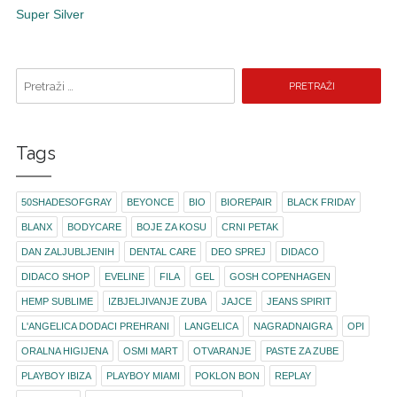
Super Silver
Pretraži pojam:
Tags
50SHADESOFGRAY
BEYONCE
BIO
BIOREPAIR
BLACK FRIDAY
BLANX
BODYCARE
BOJE ZA KOSU
CRNI PETAK
DAN ZALJUBLJENIH
DENTAL CARE
DEO SPREJ
DIDACO
DIDACO SHOP
EVELINE
FILA
GEL
GOSH COPENHAGEN
HEMP SUBLIME
IZBJELJIVANJE ZUBA
JAJCE
JEANS SPIRIT
L'ANGELICA DODACI PREHRANI
LANGELICA
NAGRADNAIGRA
OPI
ORALNA HIGIJENA
OSMI MART
OTVARANJE
PASTE ZA ZUBE
PLAYBOY IBIZA
PLAYBOY MIAMI
POKLON BON
REPLAY