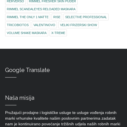
RERVERSO
RIMMEL FRESHER SKIN PUDER
RIMMEL SCANDALEYES RELOADED MASKARA
RIMMEL THE ONLY 1 MATTE
RISE
SELECTIVE PROFESSIONAL
TRICOBIOTOS
VALENTINOVO
VELIKI FRIZERSKI SHOW
VOLUME SHAKE MASKARA
X-TREME
Google Translate
Naša misija
Pružajući prodajne i logističke usluge te usluge vođenja robnih
marki vrhunske kvalitete našim poslovnim partnerima zadatak
nam je kontinuirano povećanje tržišnih udjela naših robnih marki