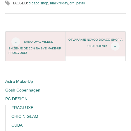
TAGGED:
didaco shop
,
black friday
,
crni petak
Post navigation
OTVARANJE NOVOG DIDACO SHOP-A
SAMO OVAJ VIKEND
←
U SARAJEVU!
→
SNIŽENJE OD 20% NA SVE MAKE-UP
PROIZVODE!
Astra Make-Up
Gosh Copenhagen
PC DESIGN
FRAGLUXE
CHIC N GLAM
CUBA