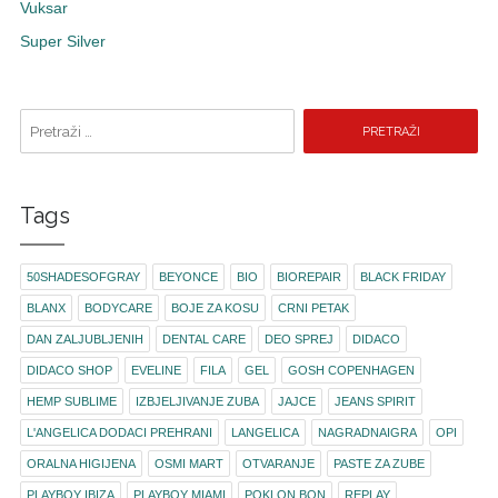
Vuksar
Super Silver
Pretraži pojam:
Tags
50SHADESOFGRAY
BEYONCE
BIO
BIOREPAIR
BLACK FRIDAY
BLANX
BODYCARE
BOJE ZA KOSU
CRNI PETAK
DAN ZALJUBLJENIH
DENTAL CARE
DEO SPREJ
DIDACO
DIDACO SHOP
EVELINE
FILA
GEL
GOSH COPENHAGEN
HEMP SUBLIME
IZBJELJIVANJE ZUBA
JAJCE
JEANS SPIRIT
L'ANGELICA DODACI PREHRANI
LANGELICA
NAGRADNAIGRA
OPI
ORALNA HIGIJENA
OSMI MART
OTVARANJE
PASTE ZA ZUBE
PLAYBOY IBIZA
PLAYBOY MIAMI
POKLON BON
REPLAY