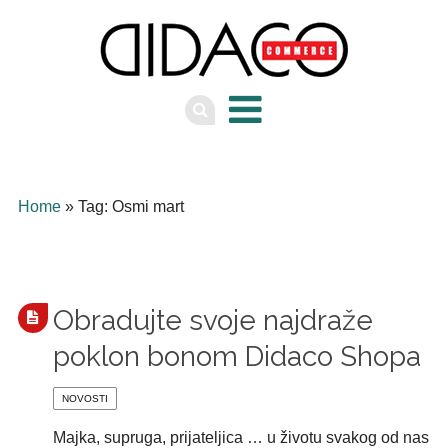
Home
» Tag: Osmi mart
Obradujte svoje najdraže
poklon bonom Didaco Shopa
NOVOSTI
Majka, supruga, prijateljica … u životu svakog od nas