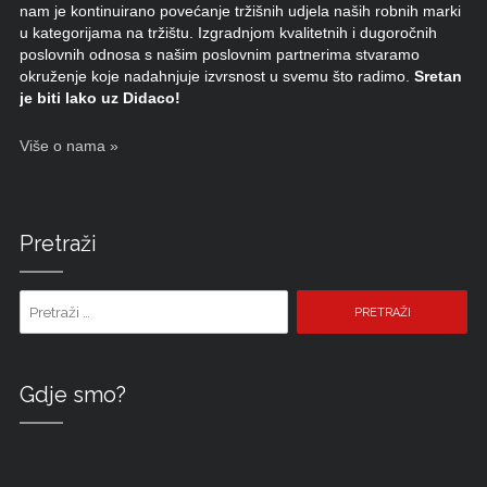
nam je kontinuirano povećanje tržišnih udjela naših robnih marki
u kategorijama na tržištu. Izgradnjom kvalitetnih i dugoročnih
poslovnih odnosa s našim poslovnim partnerima stvaramo
okruženje koje nadahnjuje izvrsnost u svemu što radimo.
Sretan
je biti lako uz Didaco!
Više o nama »
Pretraži
Pretraži pojam:
Gdje smo?