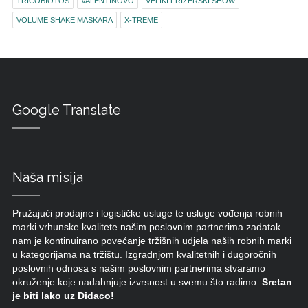
TRICOBIOTOS
VALENTINOVO
VELIKI FRIZERSKI SHOW
VOLUME SHAKE MASKARA
X-TREME
Google Translate
Naša misija
Pružajući prodajne i logističke usluge te usluge vođenja robnih
marki vrhunske kvalitete našim poslovnim partnerima zadatak
nam je kontinuirano povećanje tržišnih udjela naših robnih marki
u kategorijama na tržištu. Izgradnjom kvalitetnih i dugoročnih
poslovnih odnosa s našim poslovnim partnerima stvaramo
okruženje koje nadahnjuje izvrsnost u svemu što radimo.
Sretan
je biti lako uz Didaco!