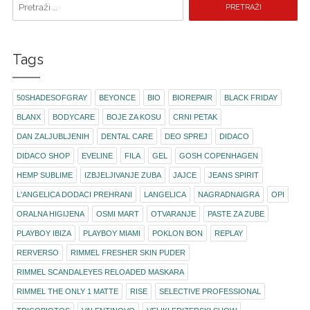
Tags
50SHADESOFGRAY
BEYONCE
BIO
BIOREPAIR
BLACK FRIDAY
BLANX
BODYCARE
BOJE ZA KOSU
CRNI PETAK
DAN ZALJUBLJENIH
DENTAL CARE
DEO SPREJ
DIDACO
DIDACO SHOP
EVELINE
FILA
GEL
GOSH COPENHAGEN
HEMP SUBLIME
IZBJELJIVANJE ZUBA
JAJCE
JEANS SPIRIT
L'ANGELICA DODACI PREHRANI
LANGELICA
NAGRADNAIGRA
OPI
ORALNA HIGIJENA
OSMI MART
OTVARANJE
PASTE ZA ZUBE
PLAYBOY IBIZA
PLAYBOY MIAMI
POKLON BON
REPLAY
RERVERSO
RIMMEL FRESHER SKIN PUDER
RIMMEL SCANDALEYES RELOADED MASKARA
RIMMEL THE ONLY 1 MATTE
RISE
SELECTIVE PROFESSIONAL