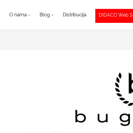
a
O nama
Blog
Distribucija
t
DIDACO Web 