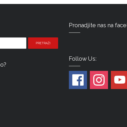
Pronadjite nas na fac
Pretraži pojam:
Follow Us:
mo?